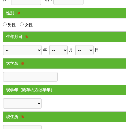
性別
※
男性
女性
生年月日
※
年
月
日
大学名
※
現学年（既卒の方は卒年）
現住所
※