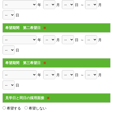
年
月
日 ～
月
日
希望期間 第二希望日
※
年
月
日 ～
月
日
希望期間 第三希望日
※
年
月
日 ～
月
日
見学日と同日の採用面接
※
希望する
希望しない