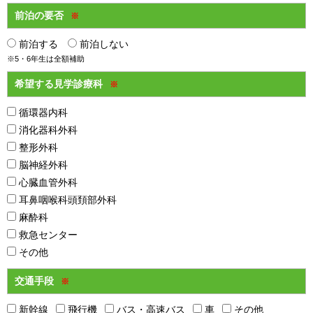
前泊の要否
※
前泊する
前泊しない
※5・6年生は全額補助
希望する見学診療科
※
循環器内科
消化器科外科
整形外科
脳神経外科
心臓血管外科
耳鼻咽喉科頭頚部外科
麻酔科
救急センター
その他
交通手段
※
新幹線
飛行機
バス・高速バス
車
その他