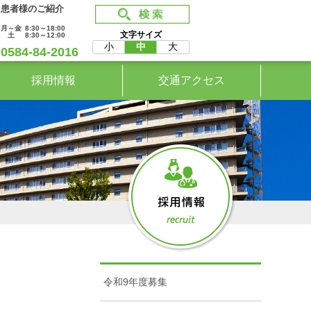
患者様のご紹介
月～金
8:30～18:00
文字サイズ
土
8:30～12:00
小
中
大
0584-84-2016
採用情報
交通アクセス
令和9年度募集