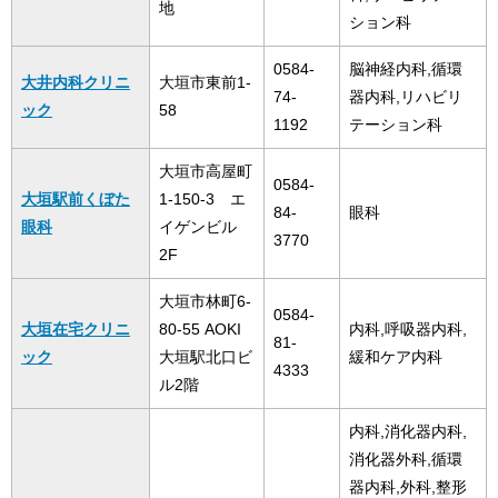
地
ション科
0584-
脳神経内科,循環
大井内科クリニ
大垣市東前1-
74-
器内科,リハビリ
ック
58
1192
テーション科
大垣市高屋町
0584-
大垣駅前くぼた
1-150-3 エ
84-
眼科
眼科
イゲンビル
3770
2F
大垣市林町6-
0584-
大垣在宅クリニ
80-55 AOKI
内科,呼吸器内科,
81-
ック
大垣駅北口ビ
緩和ケア内科
4333
ル2階
内科,消化器内科,
消化器外科,循環
器内科,外科,整形