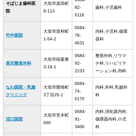
そばじま歯科医
大垣市楽田町
82-
歯科,小児歯科
院
8-113
5118
0584-
大垣市室村町
内科,小児科,循環
竹中医院
78-
1-54-2
器科
4531
0584-
整形外科,リウマ
大垣市稲葉東
長沢整形外科
92-
チ科,リハビリテ
3-18-1
2233
ーション科,内科
0584-
なわ医院・乳腺
大垣市開発町
内科,外科,乳腺外
74-
クリニック
3丁目25-1
科
0170
0584-
内科,消化器内科,
大垣市笠木町
沼口医院
91-
循環器内科,小児
650
3406
科