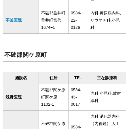
ー
不破郡垂井町
0584-
内科,糖尿病内科,
不破医院
垂井町宮代
22-
リウマチ科,小児
1674−1
0126
科
不破郡関ケ原町
施設名
住所
TEL
主な診療科
不破郡関ケ原
0584-
内科,小児科,放射
浅野医院
町関ケ原
43-
線科
1102-1
0017
内科,消化器内科
不破郡関ケ原
（内視鏡）,人工
0584-