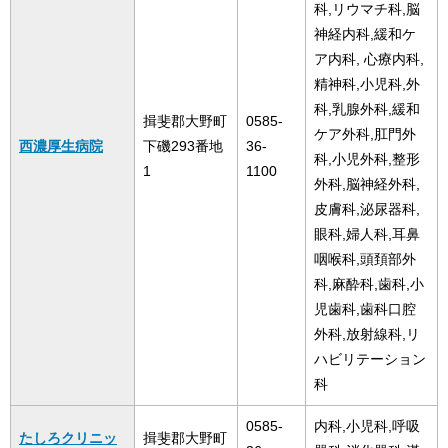
科,リウマチ科,脳
神経内科,緩和ケ
ア内科, 心療内科,
精神科,小児科,外
科,乳腺外科,緩和
揖斐郡大野町
0585-
ケア外科,肛門外
西濃厚生病院
下磯293番地
36-
科,小児外科,整形
1
1100
外科,脳神経外科,
皮膚科,泌尿器科,
眼科,婦人科,耳鼻
咽喉科,頭頚部外
科,麻酔科,歯科,小
児歯科,歯科口腔
外科,放射線科,リ
ハビリテーション
科
0585-
内科,小児科,呼吸
たしろクリニッ
揖斐郡大野町