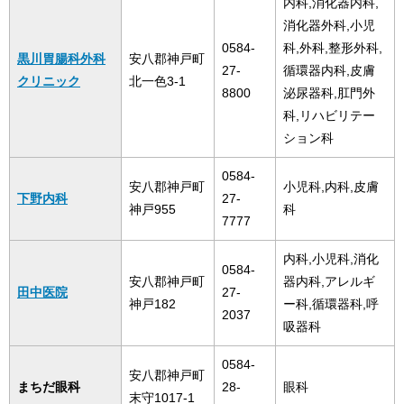
内科,消化器内科,
消化器外科,小児
0584-
科,外科,整形外科,
黒川胃腸科外科
安八郡神戸町
27-
循環器内科,皮膚
クリニック
北一色3-1
8800
泌尿器科,肛門外
科,リハビリテー
ション科
0584-
安八郡神戸町
小児科,内科,皮膚
下野内科
27-
神戸955
科
7777
内科,小児科,消化
0584-
安八郡神戸町
器内科,アレルギ
田中医院
27-
神戸182
ー科,循環器科,呼
2037
吸器科
0584-
安八郡神戸町
まちだ眼科
28-
眼科
末守1017-1