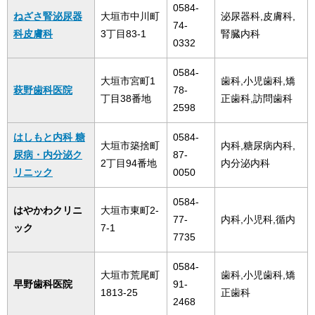
0584-
ねざさ腎泌尿器
大垣市中川町
泌尿器科,皮膚科,
74-
科皮膚科
3丁目83-1
腎臓内科
0332
0584-
大垣市宮町1
歯科,小児歯科,矯
萩野歯科医院
78-
丁目38番地
正歯科,訪問歯科
2598
はしもと内科 糖
0584-
大垣市築捨町
内科,糖尿病内科,
尿病・内分泌ク
87-
2丁目94番地
内分泌内科
リニック
0050
0584-
はやかわクリニ
大垣市東町2-
77-
内科,小児科,循内
ック
7-1
7735
0584-
大垣市荒尾町
歯科,小児歯科,矯
早野歯科医院
91-
1813-25
正歯科
2468