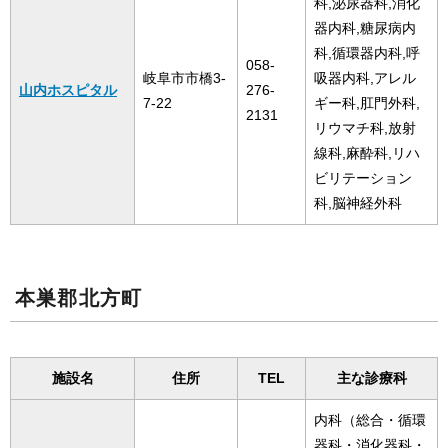
科,泌尿器科,消化
器内科,糖尿病内
科,循環器内科,呼
058-
岐阜市市橋3-
吸器内科,アレル
山内ホスピタル
276-
7-22
ギー科,肛門外科,
2131
リウマチ科,放射
線科,麻酔科,リハ
ビリテーション
科,脳神経外科
本巣郡北方町
施設名
住所
TEL
主な診療科
内科（総合・循環
器科・消化器科・