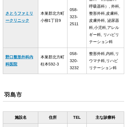
呼吸器科）, 外科,
058-
さとうファミリ
本巣郡北方町
整形外科,皮膚科,
323-
ークリニック
小柳1丁目9
皮膚外科, 泌尿器
2511
科,小児科,アレル
ギー科, リハビリ
テーション科
058-
整形外科,内科,リ
野口整形外科内
本巣郡北方町
320-
ウマチ科,リハビ
科医院
柱本592-3
3232
リテーション科
羽島市
施設名
住所
TEL
主な診療科