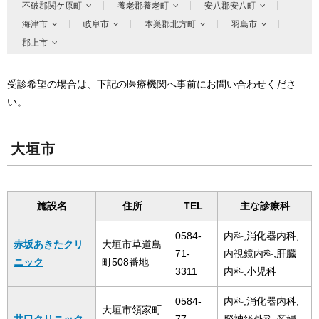
不破郡関ケ原町
養老郡養老町
安八郡安八町
海津市
岐阜市
本巣郡北方町
羽島市
郡上市
受診希望の場合は、下記の医療機関へ事前にお問い合わせくださ
い。
大垣市
施設名
住所
TEL
主な診療科
0584-
内科,消化器内科,
赤坂あきたクリ
大垣市草道島
71-
内視鏡内科,肝臓
ニック
町508番地
3311
内科,小児科
0584-
内科,消化器内科,
大垣市領家町