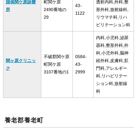
国保関ケ原診療
町関ケ原
透析内科,外科,整
43-
所
2490番地の
形外科,放射線科,
1122
29
リウマチ科,リハ
ビリテーション科
内科,小児科,泌尿
器科,整形外科,外
科,小児外科,脳神
不破郡関ケ原
0584-
関ヶ原クリニッ
経外科,皮膚科,肛
町関ケ原
43-
ク
門科,アレルギー
3107番地の1
2999
科,リハビリテー
ション科,放射線
科
養老郡養老町