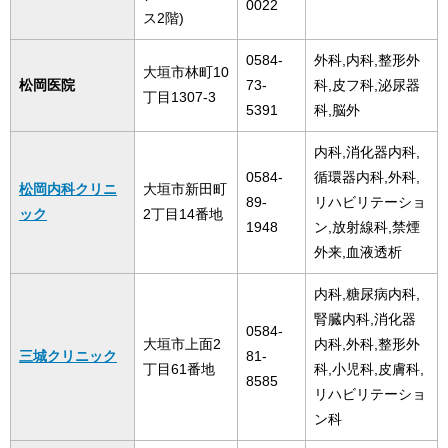
0022
ス2階)
0584-
外科,内科,整形外
大垣市林町10
松岡医院
73-
科,皮フ科,泌尿器
丁目1307-3
5391
科,脳外
内科,消化器内科,
0584-
循環器内科,外科,
松岡内科クリニ
大垣市新田町
89-
リハビリテーショ
ック
2丁目14番地
1948
ン,放射線科,禁煙
外来,血液透析
内科,糖尿病内科,
腎臓内科,消化器
0584-
大垣市上面2
内科,外科,整形外
三城クリニック
81-
丁目61番地
科,小児科,皮膚科,
8585
リハビリテーショ
ン科