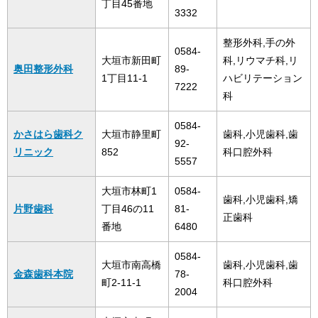
丁目45番地
3332
整形外科,手の外
0584-
大垣市新田町
科,リウマチ科,リ
奥田整形外科
89-
1丁目11-1
ハビリテーション
7222
科
0584-
かさはら歯科ク
大垣市静里町
歯科,小児歯科,歯
92-
リニック
852
科口腔外科
5557
大垣市林町1
0584-
歯科,小児歯科,矯
片野歯科
丁目46の11
81-
正歯科
番地
6480
0584-
大垣市南高橋
歯科,小児歯科,歯
金森歯科本院
78-
町2-11-1
科口腔外科
2004