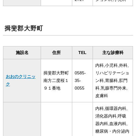
揖斐郡大野町
施設名
住所
TEL
主な診療科
内科,小児科,外科,
揖斐郡大野町
0585-
リハビリテーショ
おおのクリニッ
南方二度桜１
35-
ン科,胃腸科,肛門
ク
９１番地
0055
科,乳腺専門外来,
皮膚科
内科,循環器内科,
消化器内科,呼吸
器内科,血液内科,
糖尿病・内分泌内