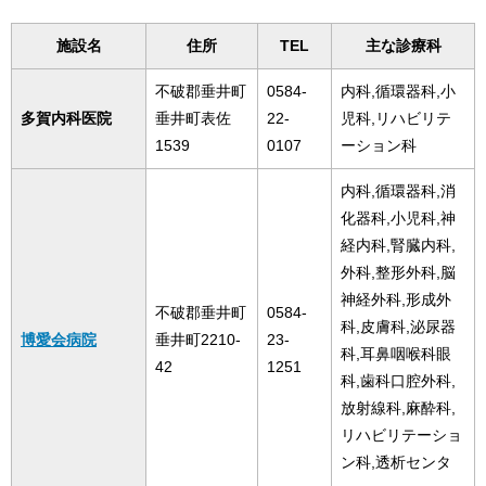
施設名
住所
TEL
主な診療科
不破郡垂井町
0584-
内科,循環器科,小
多賀内科医院
垂井町表佐
22-
児科,リハビリテ
1539
0107
ーション科
内科,循環器科,消
化器科,小児科,神
経内科,腎臓内科,
外科,整形外科,脳
神経外科,形成外
不破郡垂井町
0584-
科,皮膚科,泌尿器
博愛会病院
垂井町2210-
23-
科,耳鼻咽喉科眼
42
1251
科,歯科口腔外科,
放射線科,麻酔科,
リハビリテーショ
ン科,透析センタ