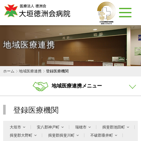
地域医療連携
ホーム
地域医療連携
登録医療機関
地域医療連携メニュー
登録医療機関
大垣市
安八郡神戸町
瑞穂市
揖斐郡池田町
揖斐郡大野町
揖斐郡揖斐川町
不破郡垂井町