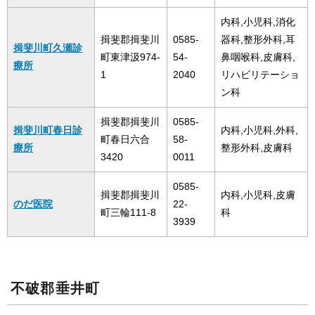
内科,小児科,消化
揖斐郡揖斐川
0585-
器科,整形外科,耳
揖斐川町久瀬診
町東津汲974-
54-
鼻咽喉科,皮膚科,
療所
1
2040
リハビリテーショ
ン科
揖斐郡揖斐川
0585-
揖斐川町春日診
内科,小児科,外科,
町春日六合
58-
療所
整形外科,皮膚科
3420
0011
0585-
揖斐郡揖斐川
内科,小児科,皮膚
のだ医院
22-
町三輪111-8
科
3939
不破郡垂井町