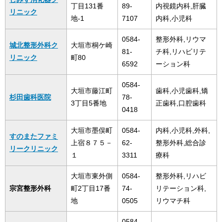
丁目131番
89-
内視鏡内科,肝臓
リニック
地-1
7107
内科,小児科
0584-
整形外科,リウマ
城北整形外科ク
大垣市桐ケ崎
81-
チ科,リハビリテ
リニック
町80
6592
ーション科
0584-
大垣市藤江町
歯科,小児歯科,矯
杉田歯科医院
78-
3丁目5番地
正歯科,口腔歯科
0418
大垣市墨俣町
0584-
​内科,小児科,外科,
すのまたファミ
上宿８７５－
62-
整形外科,総合診
リークリニック
１
3311
療科
大垣市東外側
0584-
整形外科,リハビ
宗宮整形外科
町2丁目17番
74-
リテーション科,
地
0505
リウマチ科
0584-