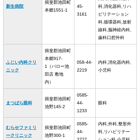
揖斐郡池田町
新生病院
45-
科,消化器科,リハ
本郷1551-1
3161
ビリテーション
科,循環器科,放射
線科,脳神経内科,
歯科口腔外科
揖斐郡池田町
本郷917-
ふじい内科クリ
058-44-
内科,消化器内科,
1（バロー池
ニック
2219
小児科
田店 敷地
内）
0585-
揖斐郡池田町
まつばら眼科
44-
眼科
池野145-2
1233
0585-
内科,外科,整形外
むらせファミリ
揖斐郡池田町
44-
科,リハビリテー
ークリニック
池野300-1
2727
ション科,小児科