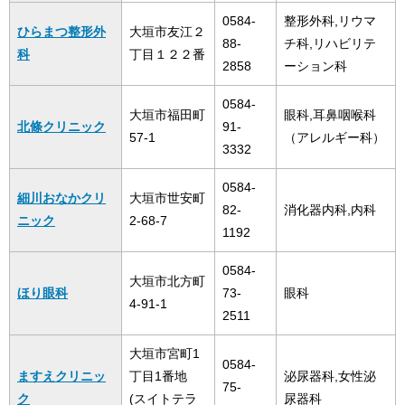
0584-
整形外科,リウマ
ひらまつ整形外
大垣市友江２
88-
チ科,リハビリテ
科
丁目１２２番
2858
ーション科
0584-
大垣市福田町
眼科,耳鼻咽喉科
北條クリニック
91-
57-1
（アレルギー科）
3332
0584-
細川おなかクリ
大垣市世安町
82-
消化器内科,内科
ニック
2-68-7
1192
0584-
大垣市北方町
ほり眼科
73-
眼科
4-91-1
2511
大垣市宮町1
0584-
ますえクリニッ
丁目1番地
泌尿器科,女性泌
75-
ク
(スイトテラ
尿器科