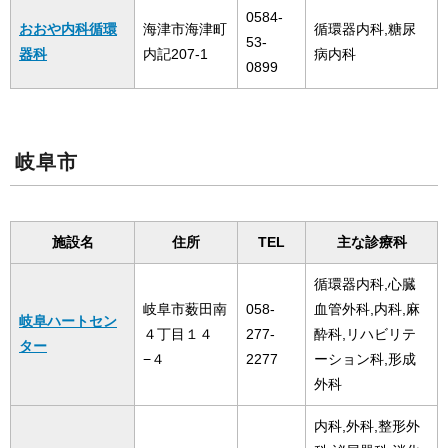
0584-
おおや内科循環
海津市海津町
循環器内科,糖尿
53-
器科
内記207-1
病内科
0899
岐阜市
施設名
住所
TEL
主な診療科
循環器内科,心臓
岐阜市薮田南
058-
血管外科,内科,麻
岐阜ハートセン
４丁目１４
277-
酔科,リハビリテ
ター
−４
2277
ーション科,形成
外科
内科,外科,整形外