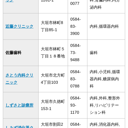
ック
1261‐1
科,腎臓内科,内分
0077
泌内科
0584-
大垣市林町8
近藤クリニック
83-
内科,循環器内科
丁目85-1
3900
0584-
大垣市林町５
佐藤歯科
73-
歯科
丁目１８番地
9488
0584-
内科,小児科,循環
さとう内科クリ
大垣市北方町
83-
器内科,糖尿病内
ニック
4丁目103
0788
科
0584-
内科,外科,整形外
大垣市久徳町
しずさと診療所
93-
科,リハビリテー
153-1
1170
ション科
大垣市割田2
0584-
内科,消化器内科,
しみず消化器ク