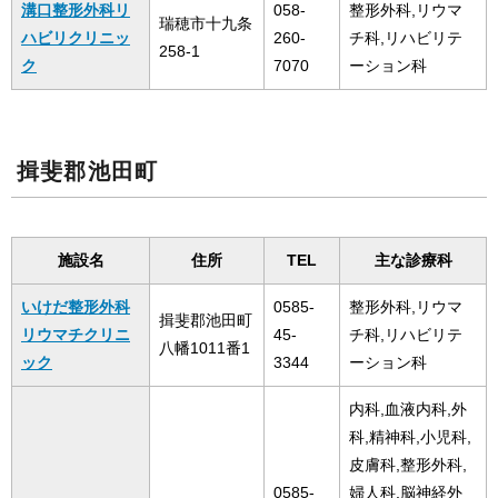
溝口整形外科リ
058-
整形外科,リウマ
瑞穂市十九条
ハビリクリニッ
260-
チ科,リハビリテ
258-1
ク
7070
ーション科
揖斐郡池田町
施設名
住所
TEL
主な診療科
いけだ整形外科
0585-
整形外科,リウマ
揖斐郡池田町
リウマチクリニ
45-
チ科,リハビリテ
八幡1011番1
ック
3344
ーション科
内科,血液内科,外
科,精神科,小児科,
皮膚科,整形外科,
0585-
婦人科,脳神経外