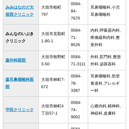
0584-
みみはなのど大
大垣市桧町
耳鼻咽喉科,小児
84-
垣西クリニック
797
耳鼻咽喉科
7670
0584-
内科,呼吸器内科,
みんなのいぶき
大垣市見取町
71-
疼痛緩和内科,整
クリニック
1-80-1
8526
形外科
大垣市牧野町
0584-
外科,肛門科,整形
森外科医院
3-50
71-3111
外科,泌尿器科
0584-
耳鼻咽喉科,気管
森耳鼻咽喉科医
大垣市林町7-
78-
食道科,アレルギ
院
672
3387
ー科
0584-
大垣市林町4
心療内科,精神科,
守田クリニック
74-
丁目57-1
神経科,皮膚科
9002