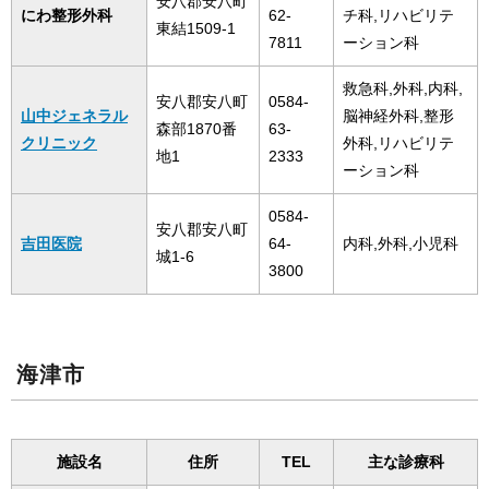
安八郡安八町
にわ整形外科
62-
チ科,リハビリテ
東結1509-1
7811
ーション科
救急科,外科,内科,
安八郡安八町
0584-
山中ジェネラル
脳神経外科,整形
森部1870番
63-
クリニック
外科,リハビリテ
地1
2333
ーション科
0584-
安八郡安八町
吉田医院
64-
内科,外科,小児科
城1-6
3800
海津市
施設名
住所
TEL
主な診療科