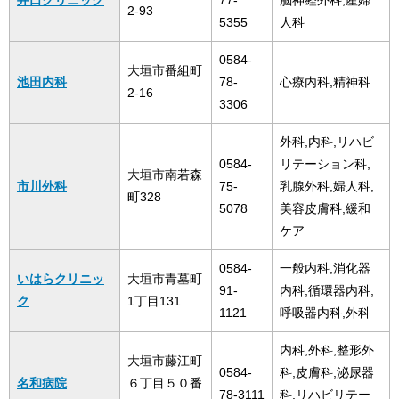
井口クリニック
77-
脳神経外科,産婦
2-93
5355
人科
0584-
大垣市番組町
池田内科
78-
心療内科,精神科
2-16
3306
外科,内科,リハビ
0584-
リテーション科,
大垣市南若森
市川外科
75-
乳腺外科,婦人科,
町328
5078
美容皮膚科,緩和
ケア
0584-
一般内科,消化器
いはらクリニッ
大垣市青墓町
91-
内科,循環器内科,
ク
1丁目131
1121
呼吸器内科,外科
内科,外科,整形外
大垣市藤江町
0584-
科,皮膚科,泌尿器
名和病院
６丁目５０番
78-3111
科,リハビリテー