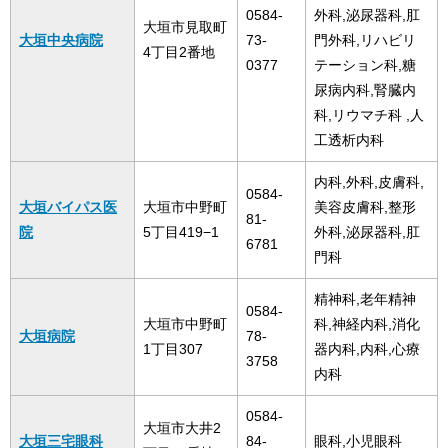
0584-
外科,泌尿器科,肛
大垣市見取町
大垣中央病院
73-
門外科,リハビリ
4丁目2番地
0377
テーション科,糖
尿病内科,腎臓内
科,リウマチ科 ,人
工透析内科
内科,外科,皮膚科,
0584-
大垣バイパス医
大垣市中野町
美容皮膚科,整形
81-
院
5丁目419−1
外科,泌尿器科,肛
6781
門科
精神科,老年精神
0584-
大垣市中野町
科,神経内科,消化
大垣病院
78-
1丁目307
器内科,内科,心療
3758
内科
0584-
大垣市大井2
大垣三宅眼科
84-
眼科,小児眼科