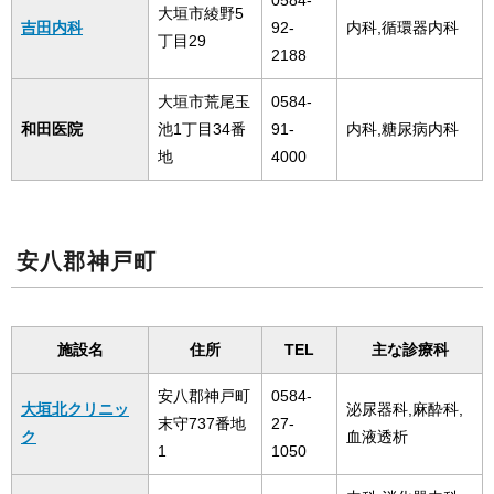
0584-
大垣市綾野5
吉田内科
92-
内科,循環器内科
丁目29
2188
大垣市荒尾玉
0584-
和田医院
池1丁目34番
91-
内科,糖尿病内科
地
4000
安八郡神戸町
施設名
住所
TEL
主な診療科
安八郡神戸町
0584-
大垣北クリニッ
泌尿器科,麻酔科,
末守737番地
27-
ク
血液透析
1
1050