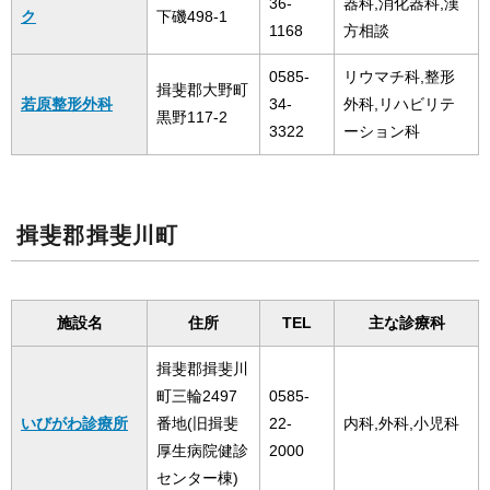
36-
器科,消化器科,漢
ク
下磯498-1
1168
方相談
0585-
リウマチ科,整形
揖斐郡大野町
若原整形外科
34-
外科,リハビリテ
黒野117-2
3322
ーション科
揖斐郡揖斐川町
施設名
住所
TEL
主な診療科
揖斐郡揖斐川
町三輪2497
0585-
いびがわ診療所
番地(旧揖斐
22-
内科,外科,小児科
厚生病院健診
2000
センター棟)