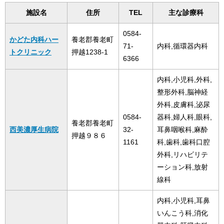
施設名
住所
TEL
主な診療科
0584-
かどた内科ハー
養老郡養老町
71-
内科,循環器内科
トクリニック
押越1238-1
6366
内科,小児科,外科,
整形外科,脳神経
外科,皮膚科,泌尿
0584-
器科,婦人科,眼科,
養老郡養老町
西美濃厚生病院
32-
耳鼻咽喉科,麻酔
押越９８６
1161
科,歯科,歯科口腔
外科,リハビリテ
ーション科,放射
線科
内科,小児科,耳鼻
いんこう科,消化