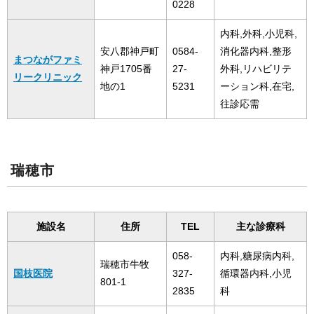
0228
内科,外科,小児科,
安八郡神戸町
0584-
消化器内科,整形
まつながファミ
神戸1705番
27-
外科,リハビリテ
リークリニック
地の1
5231
ーション科,在宅,
往診応需
瑞穂市
施設名
住所
TEL
主な診療科
058-
内科,糖尿病内科,
瑞穂市牛牧
国枝医院
327-
循環器内科,小児
801-1
2835
科