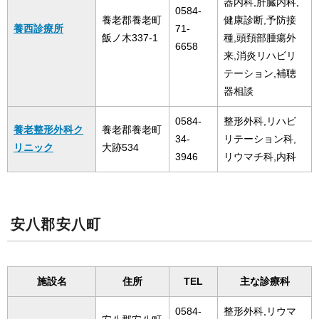
器内科,肝臓内科,
0584-
養老郡養老町
健康診断,予防接
養西診療所
71-
飯ノ木337-1
種,頭頚部腫瘍外
6658
来,消炎リハビリ
テーション,補聴
器相談
0584-
整形外科,リハビ
養老整形外科ク
養老郡養老町
34-
リテーション科,
リニック
大跡534
3946
リウマチ科,内科
安八郡安八町
施設名
住所
TEL
主な診療科
0584-
整形外科,リウマ