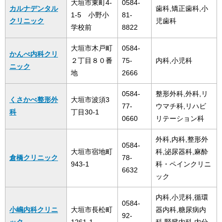
大垣市東町4-
0584-
カルナデンタル
歯科,矯正歯科,小
1-5 小野小
81-
クリニック
児歯科
学校前
8822
大垣市木戸町
0584-
かんべ内科クリ
２丁目８０番
75-
内科,小児科
ニック
地
2666
0584-
整形外科,外科,リ
くさかべ整形外
大垣市波須3
77-
ウマチ科,リハビ
科
丁目30-1
0660
リテーション科
外科,内科,整形外
0584-
大垣市宿地町
科,泌尿器科,麻酔
倉橋クリニック
78-
943-1
科・ペインクリニ
6632
ック
内科,小児科,循環
0584-
小嶋内科クリニ
大垣市長松町
器内科,糖尿病内
92-