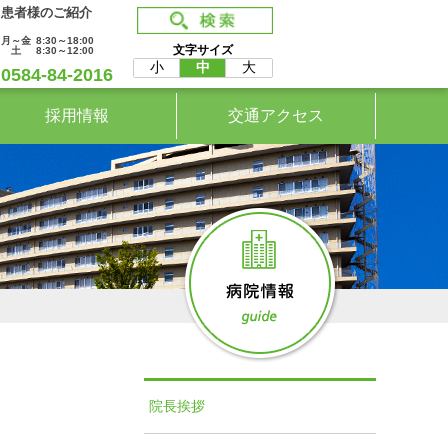
患者様のご紹介
月～金
8:30～18:00
文字サイズ
土
8:30～12:00
小
中
大
0584-84-2016
採用情報
交通アクセス
院長挨拶