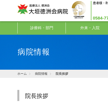
患者様・
0584-7
診療科・部門
外来・入院
病院情報
ホーム
病院情報
院長挨拶
院長挨拶