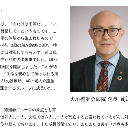
す。
学は、『命だけは平等だ』、『い
を目指して』というものです。こ
少期の体験から生まれたもので
の時、3歳の弟が急病に倒れ、往
ぐには対応してもらえず、弟は残
当たり前の出来事でした。1973
田病院を開設しました。これが徳
す。『生命を安心して預けられる病
31の診療所、40の老人介護施
を運営するグループに成長いたし
間
大垣徳洲会病院 院長
は、徳洲会グループの原点とも言
では四人に一人、女性では六人に一人が死亡すると言われているがんに
に取り組んでおります。未だ成長段階であり、まだまだ改善すべき点も