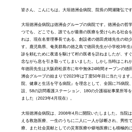
皆さん、こんにちは。大垣徳洲会病院、院長の間瀬隆弘で
大垣徳洲会病院は徳洲会グループの病院です。徳洲会の哲
つでも、どこでも、誰でもが最善の医療を受けられる社会
れは、現在名誉理事長である、創設者の徳田虎雄先生の幼
す。鹿児島県、奄美群島の徳之島で徳田先生が小学校3年生
診を頼むために夜道を駆けて村の医者を訪ねましたが、す
念ながら息を引き取ってしまいました。しかし当時はこれが
年徳田先生は大阪府松原市に年中無休24時間オープンの徳
洲会グループの始まりで2023年は丁度50年目に当たりま
院、健康と生活を守る病院』を理念として、全国に75病院、
設、58の訪問看護ステーション、180の介護福祉事業所等
ました（2023年4月現在）。
大垣徳洲会病院は、2008年4月に開院いたしました。当院
える救急医療、一生のうちに二人に一人が診断され、男性
療、また社会貢献としての災害医療や僻地医療にも積極的