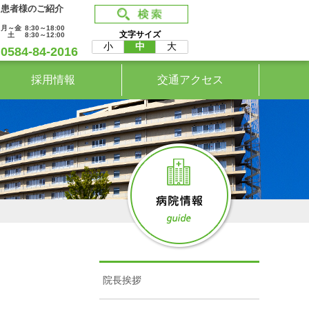
患者様のご紹介
月～金
8:30～18:00
文字サイズ
土
8:30～12:00
小
中
大
0584-84-2016
採用情報
交通アクセス
院長挨拶