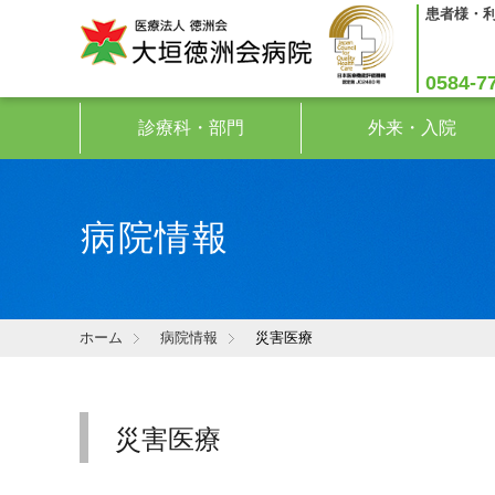
患者様・
0584-7
診療科・部門
外来・入院
病院情報
ホーム
病院情報
災害医療
災害医療