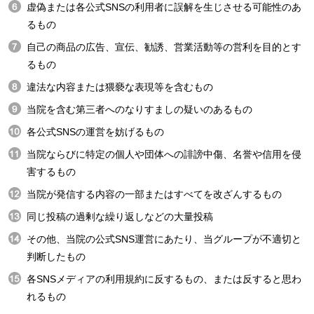
虚偽または各公式SNSの利用者に誤解を生じさせる可能性のあ
るもの
自己の商品の広告、宣伝、勧誘、営業活動等の営利を目的とす
るもの
違法な内容または猥褻な表現等を含むもの
当院を含む第三者へのなりすましの疑いのあるもの
各公式SNSの運営を妨げるもの
当院ならびに特定の個人や団体への誹謗中傷、名誉や信用を侵
害するもの
当院が発信する内容の一部またはすべてを改ざんするもの
同じ投稿の過剰な繰り返しなどの大量投稿
その他、当院の公式SNS運営にあたり、当グループが不適切と
判断したもの
各SNSメディアの利用規約に反するもの、または反すると思わ
れるもの