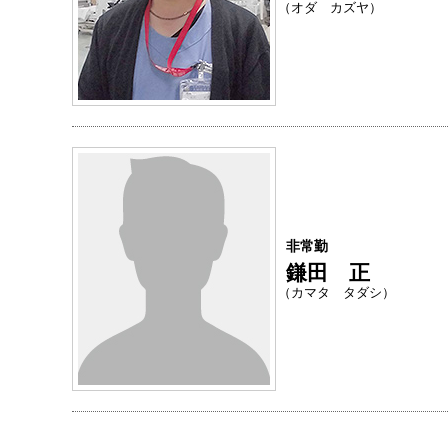
（オダ カズヤ）
非常勤
鎌田 正
（カマタ タダシ）