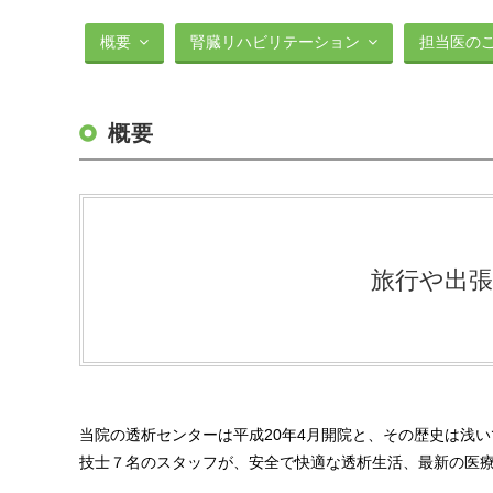
概要
腎臓リハビリテーション
担当医の
概要
旅行や出
当院の透析センターは平成20年4月開院と、その歴史は浅
技士７名のスタッフが、安全で快適な透析生活、最新の医