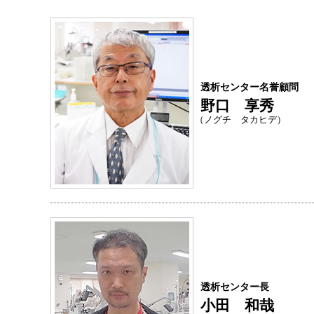
透析センター名誉顧問
野口 享秀
（ノグチ タカヒデ）
透析センター長
小田 和哉